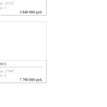
2
ь: 167м
и: 3
3 840 000 руб.
ОНА
2
ь: 279м
и: 4
7 790 000 руб.