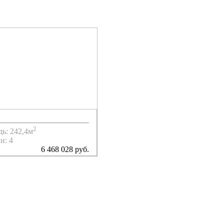
2
ь: 242,4м
и: 4
6 468 028 руб.